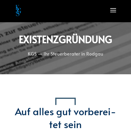
EXIS­TENZ­GRÜN­DUNG
KGS — Ihr Steu­er­be­ra­ter in Rod­gau
Auf alles gut vor­be­rei­
tet sein