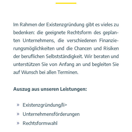
Im Rah­men der Exis­tenz­grün­dung gibt es vie­les zu
beden­ken: die geeig­ne­te Rechts­form des geplan­
ten Unter­neh­mens, die ver­schie­de­nen Finan­zie­
rungs­mög­lich­kei­ten und die Chan­cen und Risi­ken
der beruf­li­chen Selbst­stän­dig­keit. Wir bera­ten und
unter­stüt­zen Sie von Anfang an und beglei­ten Sie
auf Wunsch bei allen Ter­mi­nen.
Aus­zug aus unse­ren Leis­tun­gen:
Existenzgründung/li>
Unter­neh­mens­för­de­run­gen
Rechts­form­wahl